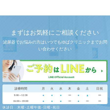
まずはお気軽にご相談ください
泌尿器でお悩みの方はいつでもゆばクリニックまでお問
い合わせください
診療時間
月
火
水
木
金
土
日祝
●
●
●
ー
●
▲
ー
9:00～12:30
●
●
●
ー
●
ー
ー
16:00～19:00
休診日…木曜･土曜午後･日曜･祝日