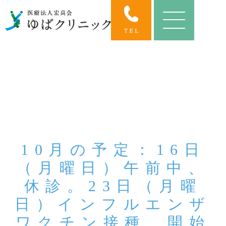
10月の予定：16日
（月曜日）午前中、
休診。23日（月曜
日）インフルエンザ
ワクチン接種、開始