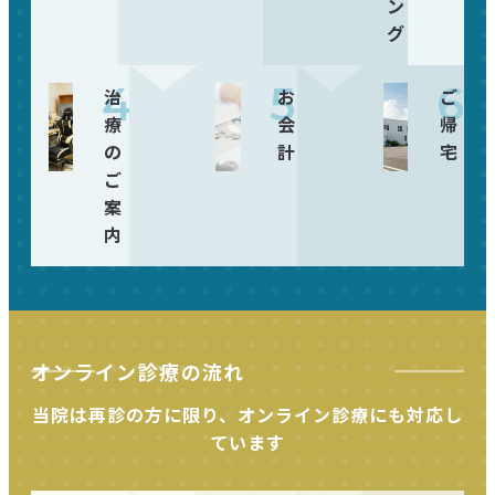
ン
グ
4
5
6
治
お
ご
療
会
帰
の
計
宅
ご
案
内
オンライン診療の流れ
当院は再診の方に限り、オンライン診療にも対応し
ています