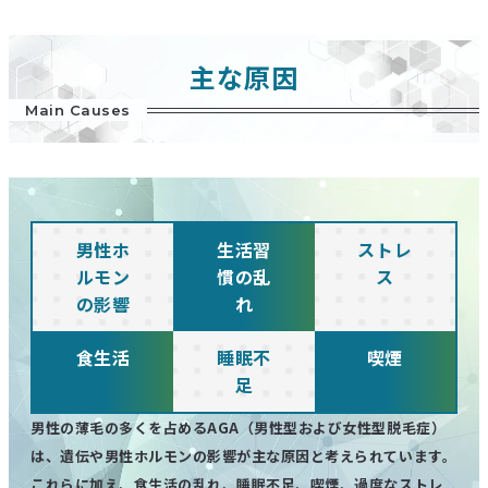
主な原因
Main Causes
男性ホ
生活習
ストレ
ルモン
慣の乱
ス
の影響
れ
食生活
睡眠不
喫煙
足
男性の薄毛の多くを占めるAGA（男性型および女性型脱毛症）
は、遺伝や男性ホルモンの影響が主な原因と考えられています。
これらに加え、食生活の乱れ、睡眠不足、喫煙、過度なストレ