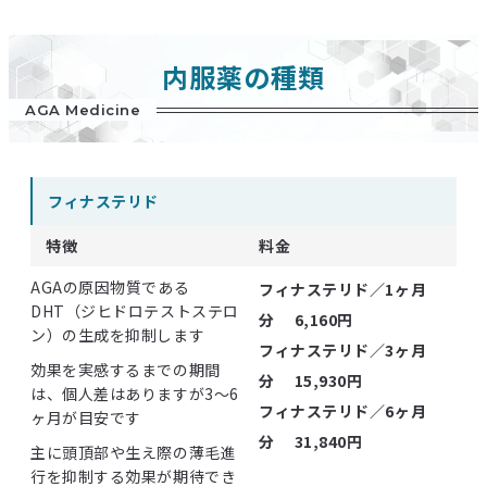
内服薬の種類
AGA Medicine
フィナステリド
特徴
料金
AGAの原因物質である
フィナステリド／1ヶ月
DHT（ジヒドロテストステロ
分
6,160円
ン）の生成を抑制します
フィナステリド／3ヶ月
効果を実感するまでの期間
分
15,930円
は、個人差はありますが3～6
フィナステリド／6ヶ月
ヶ月が目安です
分
31,840円
主に頭頂部や生え際の薄毛進
行を抑制する効果が期待でき