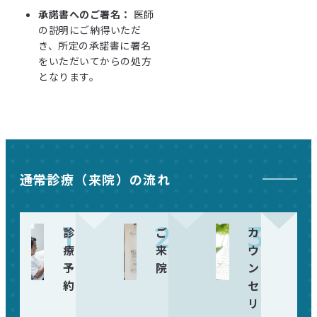
承諾書へのご署名：
医師
の説明にご納得いただ
き、所定の承諾書に署名
をいただいてからの処方
となります。
通常診療（来院）の流れ
1
2
3
診
ご
カ
療
来
ウ
予
院
ン
約
セ
リ