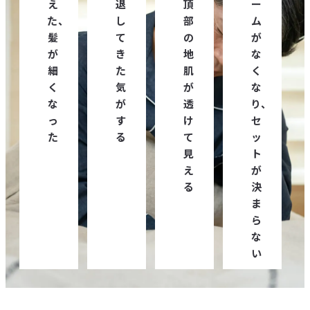
え
退
頂
ー
た、
し
部
ム
髪
て
の
が
が
き
地
な
細
た
肌
く
く
気
が
な
な
が
透
り、
っ
す
け
セ
た
る
て
ッ
見
ト
え
が
る
決
ま
ら
な
い