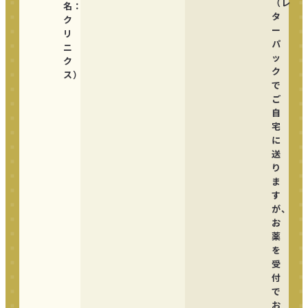
（レ
名：
タ
ク
ー
リ
パ
ニ
ッ
ク
ク
ス）
で
ご
自
宅
に
送
り
ま
す
が、
お
薬
を
受
付
で
お