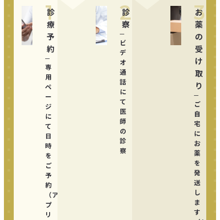
1
2
3
診
診
お
療
察
薬
予
の
ビ
約
受
デ
け
オ
専
通
取
用
話
り
ペ
に
ー
て
ご
ジ
医
自
に
師
宅
て
の
に
日
診
お
時
察
薬
を
を
ご
発
予
送
約
し
（ア
ま
プ
す
リ