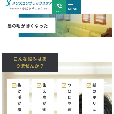
MENU
TEL
髪の毛が薄くなった
こんな悩みはあ
りませんか？
抜
生
つ
髪
け
え
む
の
毛
際
じ
ボ
が
が
や
リ
増
後
頭
ュ