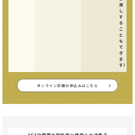
渡
し
す
る
こ
と
も
で
き
ま
す）
オンライン診療の申込みはこちら