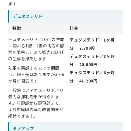
ます
デュタステリド
特徴
料金
デュタステリドはDHTの生成
デュタステリド／1ヶ月
に関わる1型・2型の両方の酵
分
7,700円
素を阻害し、より強力にDHT
デュタステリド／3ヶ月
の生成を抑制します
分
20,600円
効果を実感するまでの期間
デュタステリド／6ヶ月
は、個人差はありますが3～6
ヶ月が目安です
分
41,200円
一般的にフィナステリドより
強力な抑制効果が得られま
す。前頭部から頭頂部まで、
より広範囲の薄毛改善効果が
期待できます。
ミノアップ