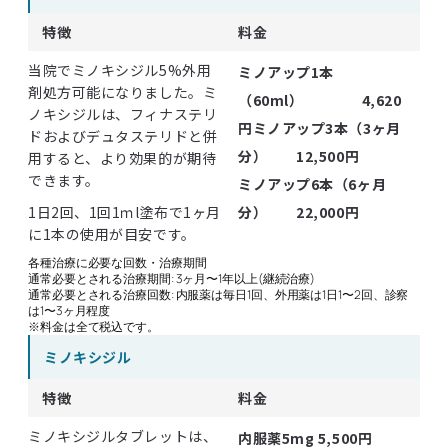
特徴
料金
当院でミノキシジル5%外用
ミノアップ1本
剤処方可能になりました。ミ
（60ml） 4,620
ノキシジルは、フィナステリ
円
ミノアップ3本（3ヶ月
ドおよびデュタステリドと併
分） 12,500円
用すると、より効果的が期待
できます。
ミノアップ6本（6ヶ月
1日2回、1回1ｍl塗布で1ヶ月
分） 22,000円
に1本の使用が目安です。
各種治療に必要な回数・治療期間
通常必要とされる治療期間: 3ヶ月〜1年以上(継続治療)
通常必要とされる治療回数: 内服薬は毎日1回、外用薬は1日1〜2回、診察
は1〜3ヶ月程度
※料金は全て税込です。
ミノキシジル
特徴
料金
ミノキシジルタブレットは、
内服薬5mg 5,500円