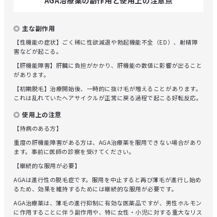
AGA治療薬の副作用と使用上の注意点
◎ 主な副作用
【性機能の症状】ごく稀に性欲減退や勃起機能不全（ED）、射精障
害などが起こる。
【肝機能障害】肝臓に負担がかかり、肝機能の数値に影響が出ること
があります。
【初期脱毛】治療開始後、一時的に抜け毛が増えることがあります。
これは乱れていたヘアサイクルが正常に戻る過程で起こる好転反応。
◎ 使用上の注意
【持病のある方】
重度の肝機能障害がある方は、AGA治療薬を服用できない場合があり
ます。事前に医師の診察を受けてください。
【継続的な服用が必要】
AGAは進行性の脱毛症です。服用を中止すると再び薄毛が進行し始め
るため、効果を維持するためには継続的な服用が必要です。
AGA治療薬は、薄毛の進行抑制に有効な医薬品ですが、男性ホルモン
に作用することに伴う副作用や、特に女性・小児に対する重大なリス