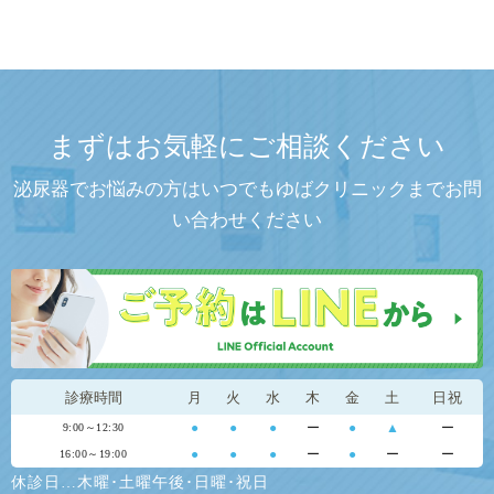
まずはお気軽にご相談ください
泌尿器でお悩みの方はいつでもゆばクリニックまでお問
い合わせください
診療時間
月
火
水
木
金
土
日祝
●
●
●
ー
●
▲
ー
9:00～12:30
●
●
●
ー
●
ー
ー
16:00～19:00
休診日…木曜･土曜午後･日曜･祝日