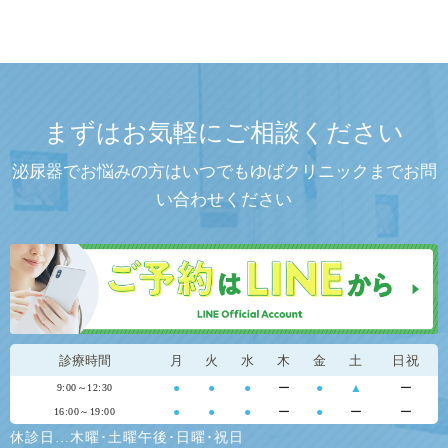
まずはお気軽にご相談ください
泌尿器でお悩みの方はいつでもゆばクリニックまでお問
い合わせください
診療時間
月
火
水
木
金
土
日祝
●
●
●
ー
●
▲
ー
9:00～12:30
●
●
●
ー
●
ー
ー
16:00～19:00
休診日…木曜･土曜午後･日曜･祝日