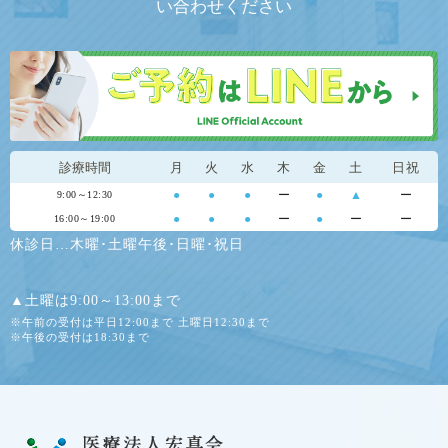
い合わせください
診療時間
月
火
水
木
金
土
日祝
●
●
●
ー
●
▲
ー
9:00～12:30
●
●
●
ー
●
ー
ー
16:00～19:00
休診日…木曜･土曜午後･日曜･祝日
▲土曜は9:00～13:00まで
※午前の受付は平日12:00まで 土曜日12:30まで
※午後の受付は18:30まで