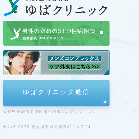
ゆばクリニック通信
愛知県安城市で泌尿器の相談©ゆばクリニック
〒446-0073 愛知県安城市篠目町二タ又24-1