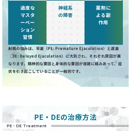
過度な
神経系
薬剤に
マスタ
の障害
よる副
ーベー
作用
ション
習慣
射精の悩みは、早漏（PE: Premature Ejaculation）と遅漏
（DE: Delayed Ejaculation）に大別され、それぞれ原因が異
なります。精神的な要因と身体的な要因が複雑に絡みあって、症
状を引き起こしていることが一般的です。
PE・DEの治療方法
PE・DE Treatment