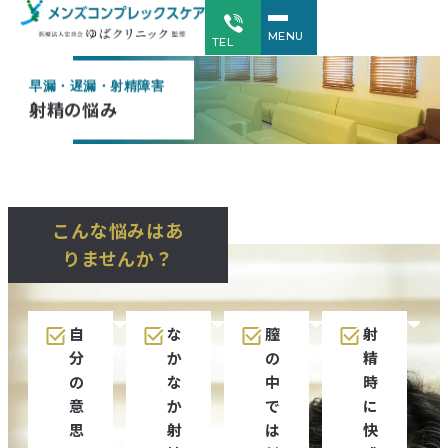
MENU
TEL
早漏・遅漏・射精障害
射精の悩み
こんな悩みはあ
りませんか？
自
な
膣
射
分
か
の
精
の
な
中
時
意
か
で
に
思
射
は
快