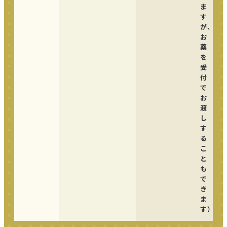
ま
す
が、
お
薬
を
受
付
で
お
渡
し
す
る
こ
と
も
で
き
ま
す）