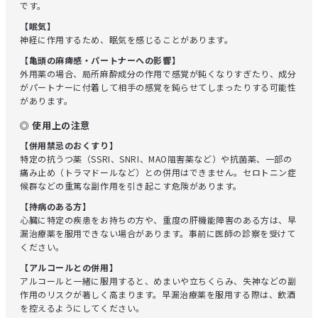
です。
【眠気】
神経に作用するため、眠気を感じることがあります。
【亀頭の麻痺感・パートナーへの影響】
外用薬の場合、局所麻酔成分の作用で感覚が鈍くなりすぎたり、成分
がパートナーに付着して相手の感覚を鈍らせてしまったりする可能性
があります。
◎ 使用上の注意
【併用禁忌のおくすり】
特定の抗うつ薬（SSRI、SNRI、MAO阻害薬など）や抗菌薬、一部の
痛み止め（トラマドールなど）との併用はできません。セロトニン症
候群などの重篤な副作用を引き起こす危険があります。
【持病のある方】
心臓に特定の疾患をお持ちの方や、重度の肝機能障害のある方は、早
漏治療薬を服用できない場合があります。事前に医師の診察を受けて
ください。
【アルコールとの併用】
アルコールと一緒に服用すると、めまいや立ちくらみ、失神などの副
作用のリスクが著しく高まります。早漏治療薬を服用する際は、飲酒
を控えるようにしてください。