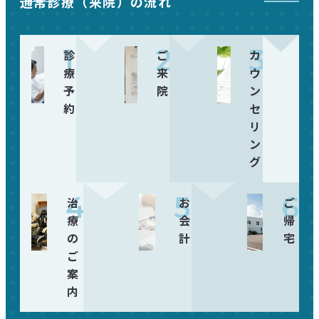
通常診療（来院）の流れ
1
2
3
診
ご
カ
療
来
ウ
予
院
ン
約
セ
リ
ン
グ
4
5
6
治
お
ご
療
会
帰
の
計
宅
ご
案
内