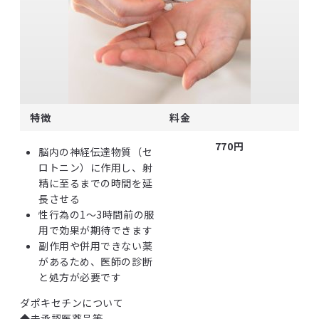
特徴
料金
770円
脳内の神経伝達物質（セ
ロトニン）に作用し、射
精に至るまでの時間を延
長させる
性行為の1～3時間前の服
用で効果が期待できます
副作用や併用できない薬
があるため、医師の診断
と処方が必要です
ダポキセチンについて
◆未承認医薬品等