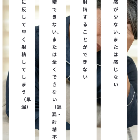
に
精
射
感
反
で
精
が
し
き
す
少
て
な
る
な
早
い、
こ
い、
く
ま
と
ま
射
た
が
た
精
は
で
は
し
全
き
感
て
く
な
じ
し
で
い
な
ま
き
い
う
な
（早
い
漏）
（遅
漏・
射
精
不