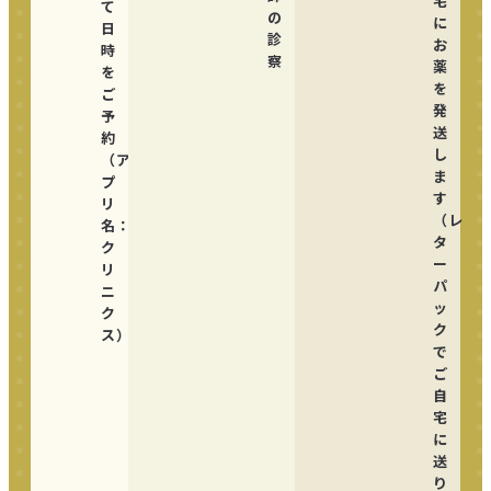
宅
て
の
に
日
診
お
時
察
薬
を
を
ご
発
予
送
約
し
（ア
ま
プ
す
リ
（レ
名：
タ
ク
ー
リ
パ
ニ
ッ
ク
ク
ス）
で
ご
自
宅
に
送
り