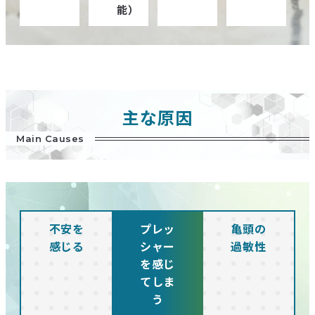
能）
主な原因
Main Causes
不安を
プレッ
亀頭の
感じる
シャー
過敏性
を感じ
てしま
う