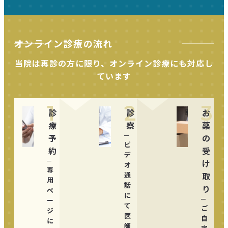
オンライン診療の流れ
当院は再診の方に限り、オンライン診療にも対応し
ています
1
2
3
診
診
お
療
察
薬
予
の
ビ
約
受
デ
け
オ
専
通
取
用
話
り
ペ
に
ー
て
ご
ジ
医
自
に
師