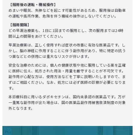
【服用後の運転・機械操作】
めまいや眠気、失神などを起こす可能性があるため、服用後は自動車
の運転や高所作業、危険を伴う機械の操作はしないでください。
【服用間隔】
どの早漏治療薬も、1日に1回までの服用とし、次の服用までは24時
間以上の間隔をあけてください。
早漏治療薬は、正しく使用すれば症状の改善に有効な医薬品です。し
かし、脳の神経に作用することに伴う副作用があり、特に特定の抗う
つ薬などとの併用には重大なリスクが伴います。
安全な治療のためには、個人の健康状態や他に服用している薬を正確
に医師に伝え、処方された用法・用量を厳守することが不可欠です。
副作用が心配な方は、使用方法などを丁寧に説明いたしますので、ま
ずはご相談ください。なお、処方には必ず医師の診察が必要となりま
す。
本診療科目に用いるダポキセチンは、国内未承認の医薬品です。万が
一重篤な副作用が出た場合は、国の医薬品副作用被害救済制度の対象
外となります。