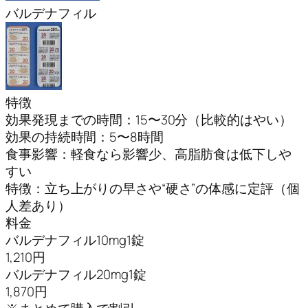
バルデナフィル
特徴
効果発現までの時間：15〜30分（比較的はやい）
効果の持続時間：5〜8時間
食事影響：軽食なら影響少、高脂肪食は低下しや
すい
特徴：立ち上がりの早さや“硬さ”の体感に定評（個
人差あり）
料金
バルデナフィル10mg1錠
1,210円
バルデナフィル20mg1錠
1,870円