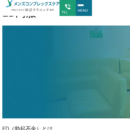
ED内服
MENU
TEL
ED（勃起不全）とは