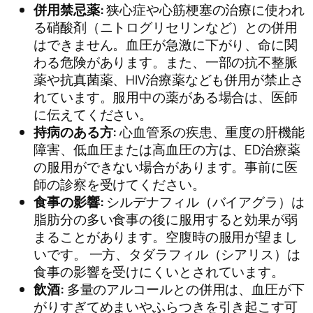
併用禁忌薬:
狭心症や心筋梗塞の治療に使われ
る硝酸剤（ニトログリセリンなど）との併用
はできません。血圧が急激に下がり、命に関
わる危険があります。また、一部の抗不整脈
薬や抗真菌薬、HIV治療薬なども併用が禁止さ
れています。服用中の薬がある場合は、医師
に伝えてください。
持病のある方:
心血管系の疾患、重度の肝機能
障害、低血圧または高血圧の方は、ED治療薬
の服用ができない場合があります。事前に医
師の診察を受けてください。
食事の影響:
シルデナフィル（バイアグラ）は
脂肪分の多い食事の後に服用すると効果が弱
まることがあります。空腹時の服用が望まし
いです。 一方、タダラフィル（シアリス）は
食事の影響を受けにくいとされています。
飲酒:
多量のアルコールとの併用は、血圧が下
がりすぎてめまいやふらつきを引き起こす可