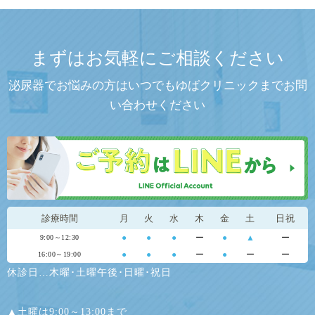
まずはお気軽にご相談ください
泌尿器でお悩みの方はいつでもゆばクリニックまでお問
い合わせください
診療時間
月
火
水
木
金
土
日祝
●
●
●
ー
●
▲
ー
9:00～12:30
●
●
●
ー
●
ー
ー
16:00～19:00
休診日…木曜･土曜午後･日曜･祝日
▲土曜は9:00～13:00まで