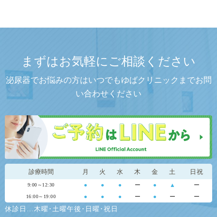
まずはお気軽にご相談ください
泌尿器でお悩みの方はいつでもゆばクリニックまでお問
い合わせください
診療時間
月
火
水
木
金
土
日祝
●
●
●
ー
●
▲
ー
9:00～12:30
●
●
●
ー
●
ー
ー
16:00～19:00
休診日…木曜･土曜午後･日曜･祝日