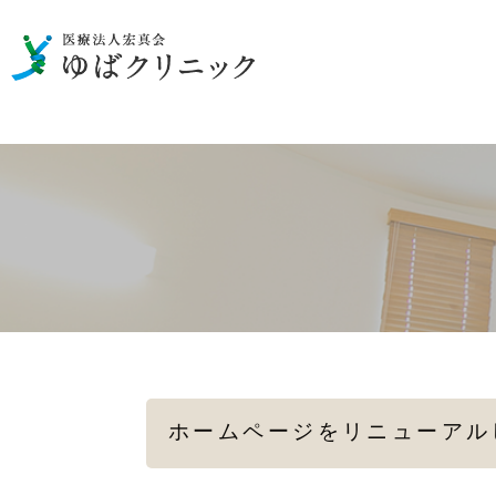
男性の泌尿器のお悩み
一般検査
性病の検査・治療
女性の
メディカルダイエット
ホームページをリニューアル