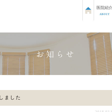
医院紹
ABOUT
泌尿器のお悩み
お子さまの泌尿器のお悩み
ED治
お知らせ
しました
2018.02.