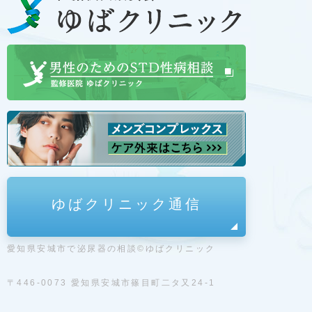
ゆばクリニック通信
愛知県安城市で泌尿器の相談©ゆばクリニック
〒446-0073 愛知県安城市篠目町二タ又24-1