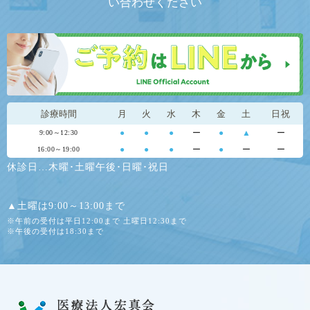
い合わせください
診療時間
月
火
水
木
金
土
日祝
●
●
●
ー
●
▲
ー
9:00～12:30
●
●
●
ー
●
ー
ー
16:00～19:00
休診日…木曜･土曜午後･日曜･祝日
▲土曜は9:00～13:00まで
※午前の受付は平日12:00まで 土曜日12:30まで
※午後の受付は18:30まで