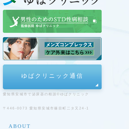
ゆばクリニック通信
愛知県安城市で泌尿器の相談©ゆばクリニック
〒446-0073 愛知県安城市篠目町二タ又24-1
ABOUT