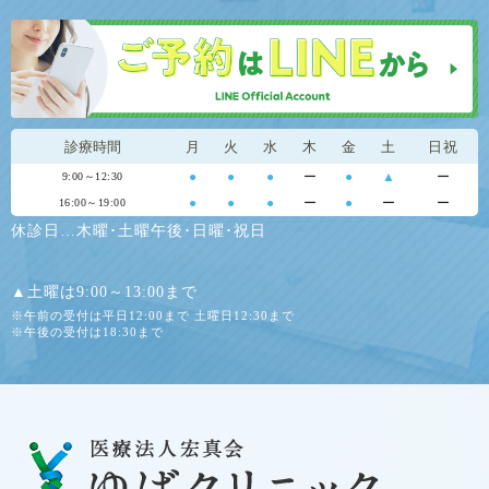
診療時間
月
火
水
木
金
土
日祝
●
●
●
ー
●
▲
ー
9:00～12:30
●
●
●
ー
●
ー
ー
16:00～19:00
休診日…木曜･土曜午後･日曜･祝日
▲土曜は9:00～13:00まで
※午前の受付は平日12:00まで 土曜日12:30まで
※午後の受付は18:30まで