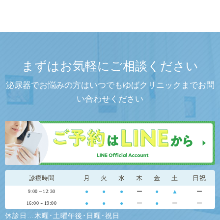
まずはお気軽にご相談ください
泌尿器でお悩みの方はいつでもゆばクリニックまでお問
い合わせください
診療時間
月
火
水
木
金
土
日祝
●
●
●
ー
●
▲
ー
9:00～12:30
●
●
●
ー
●
ー
ー
16:00～19:00
休診日…木曜･土曜午後･日曜･祝日