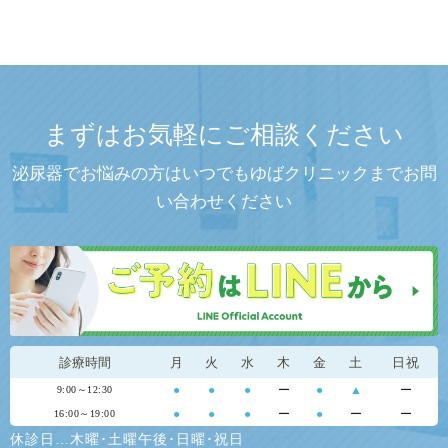
まずはお気軽にご相談ください
泌尿器でお悩みの方はいつでもゆばクリニックまでお問
い合わせください
診療時間
月
火
水
木
金
土
日祝
●
●
●
ー
●
▲
ー
9:00～12:30
●
●
●
ー
●
ー
ー
16:00～19:00
休診日…木曜･土曜午後･日曜･祝日