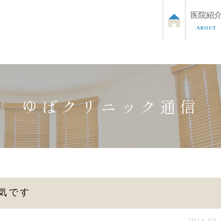
医院紹
ABOUT
泌尿器のお悩み
お子さまの泌尿器のお悩み
ED治
ゆばクリニック通信
気です
2014.04.