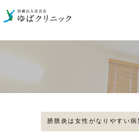
男性の泌尿器のお悩み
一般検査
性病の検査・治療
女性の
メディカルダイエット
膀胱炎は女性がなりやすい病