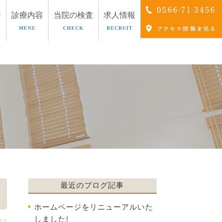
介
診療内容
当院の検査
求人情報
MENU
CHECK
RECRUIT
療
AGA治療
最近のブログ記事
ホームページをリニューアルいた
しました!
24