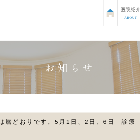
医院紹
ABOUT
泌尿器のお悩み
お子さまの泌尿器のお悩み
ED治
お知らせ
は暦どおりです。5月1日、2日、6日 診療