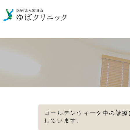
男性の泌尿器のお悩み
一般検査
性病の検査・治療
女性の
メディカルダイエット
ゴールデンウィーク中の診療
しています。