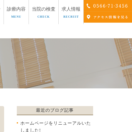
介
診療内容
当院の検査
求人情報
MENU
CHECK
RECRUIT
療
AGA治療
最近のブログ記事
ホームページをリニューアルいた
しました!