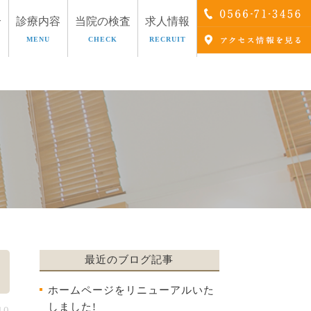
介
診療内容
当院の検査
求人情報
MENU
CHECK
RECRUIT
療
AGA治療
最近のブログ記事
ホームページをリニューアルいた
しました!
10