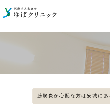
男性の泌尿器のお悩み
一般検査
性病の検査・治療
女性の
メディカルダイエット
膀胱炎が心配な方は安城にあ