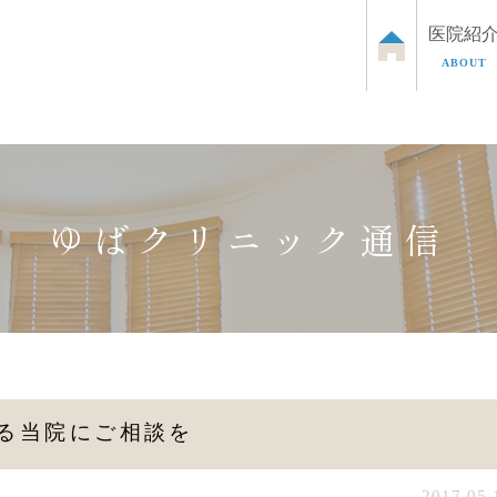
医院紹
ABOUT
泌尿器のお悩み
お子さまの泌尿器のお悩み
ED治
ゆばクリニック通信
る当院にご相談を
2017.05.