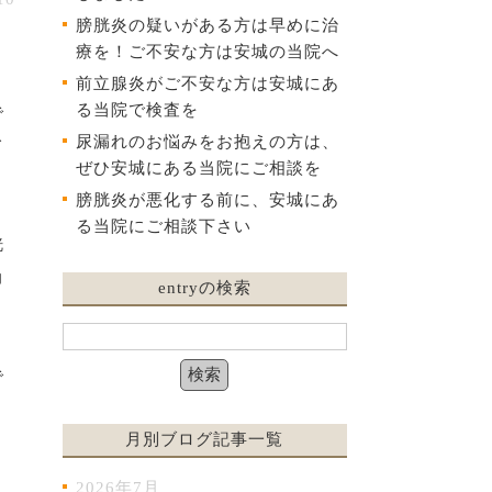
膀胱炎の疑いがある方は早めに治
療を！ご不安な方は安城の当院へ
前立腺炎がご不安な方は安城にあ
る当院で検査を
で
尿漏れのお悩みをお抱えの方は、
て
ぜひ安城にある当院にご相談を
膀胱炎が悪化する前に、安城にあ
る当院にご相談下さい
胱
力
entryの検索
で
月別ブログ記事一覧
り
2026年7月