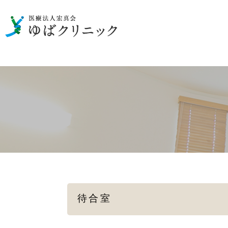
男性の泌尿器のお悩み
一般検査
性病の検査・治療
女性の
メディカルダイエット
待合室