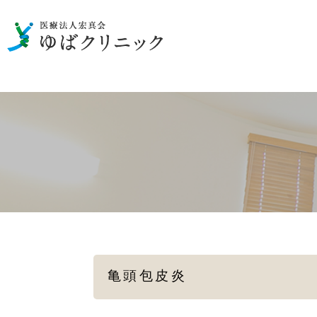
男性の泌尿器のお悩み
一般検査
性病の検査・治療
女性の
メディカルダイエット
亀頭包皮炎