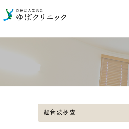
男性の泌尿器のお悩み
一般検査
性病の検査・治療
女性の
メディカルダイエット
超音波検査