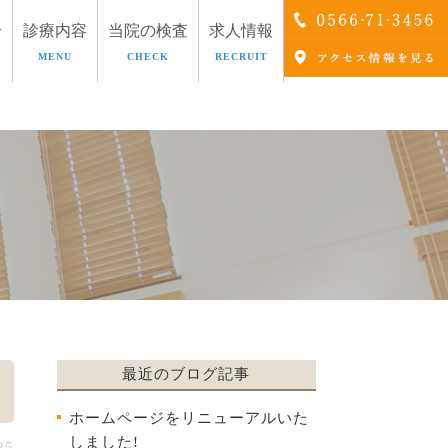
介
診療内容
当院の検査
求人情報
MENU
CHECK
RECRUIT
療
AGA治療
最近のブログ記事
ホームページをリニューアルいた
しました!
25