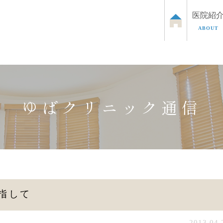
医院紹
ABOUT
泌尿器のお悩み
お子さまの泌尿器のお悩み
ED治
ゆばクリニック通信
指して
2013.04.