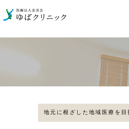
男性の泌尿器のお悩み
一般検査
性病の検査・治療
女性の
メディカルダイエット
地元に根ざした地域医療を目