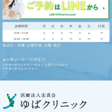
診療時間
月
火
水
木
金
土
日祝
●
●
●
ー
●
▲
ー
9:00～12:30
●
●
●
ー
●
ー
ー
16:00～19:00
休診日…木曜･土曜午後･日曜･祝日
▲土曜は9:00～13:00まで
※午前の受付は平日12:00まで 土曜日12:30まで
※午後の受付は18:30まで