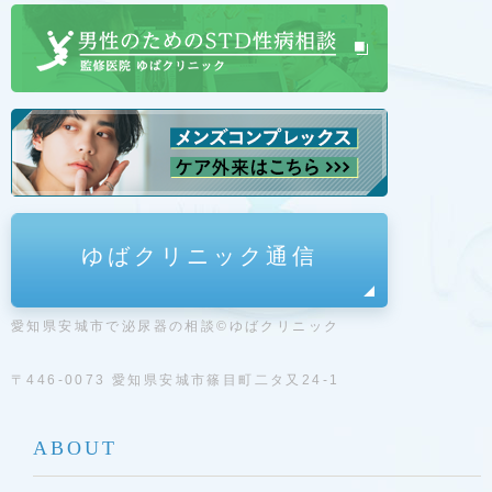
ゆばクリニック通信
愛知県安城市で泌尿器の相談©ゆばクリニック
〒446-0073 愛知県安城市篠目町二タ又24-1
ABOUT