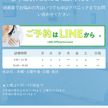
泌尿器でお悩みの方はいつでもゆばクリニックまでお問
い合わせください
診療時間
月
火
水
木
金
土
日祝
●
●
●
ー
●
▲
ー
9:00～12:30
●
●
●
ー
●
ー
ー
16:00～19:00
休診日…木曜･土曜午後･日曜･祝日
▲土曜は9:00～13:00まで
※午前の受付は平日12:00まで 土曜日12:30まで
※午後の受付は18:30まで