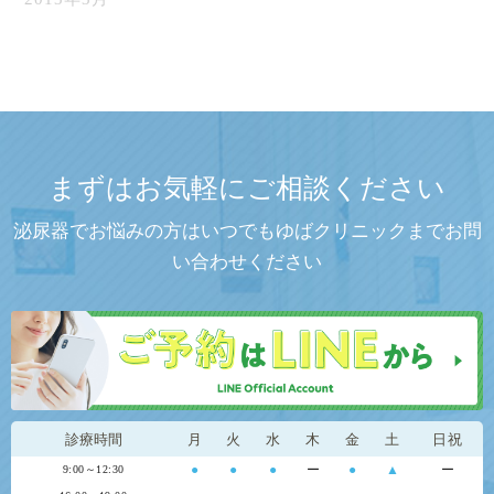
まずはお気軽にご相談ください
泌尿器でお悩みの方はいつでもゆばクリニックまでお問
い合わせください
診療時間
月
火
水
木
金
土
日祝
●
●
●
ー
●
▲
ー
9:00～12:30