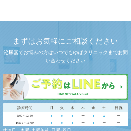
まずはお気軽にご相談ください
泌尿器でお悩みの方はいつでもゆばクリニックまでお問
い合わせください
診療時間
月
火
水
木
金
土
日祝
●
●
●
ー
●
▲
ー
9:00～12:30
●
●
●
ー
●
ー
ー
16:00～19:00
休診日…木曜･土曜午後･日曜･祝日