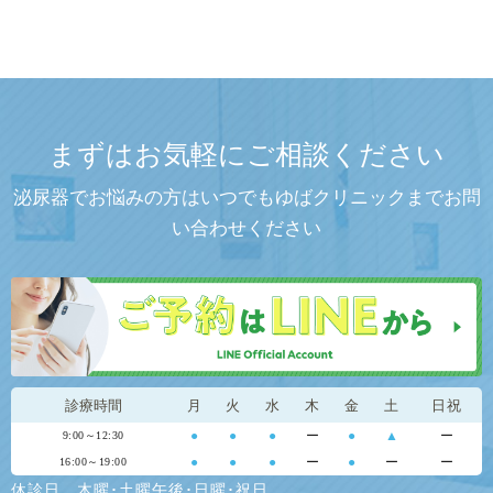
まずはお気軽にご相談ください
泌尿器でお悩みの方はいつでもゆばクリニックまでお問
い合わせください
診療時間
月
火
水
木
金
土
日祝
●
●
●
ー
●
▲
ー
9:00～12:30
●
●
●
ー
●
ー
ー
16:00～19:00
休診日…木曜･土曜午後･日曜･祝日