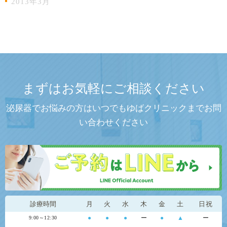
2013年3月
まずはお気軽にご相談ください
泌尿器でお悩みの方はいつでもゆばクリニックまでお問
い合わせください
診療時間
月
火
水
木
金
土
日祝
●
●
●
ー
●
▲
ー
9:00～12:30