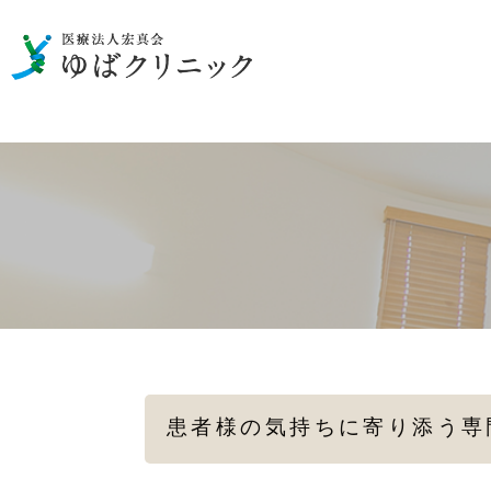
男性の泌尿器のお悩み
一般検査
性病の検査・治療
女性の
メディカルダイエット
患者様の気持ちに寄り添う専