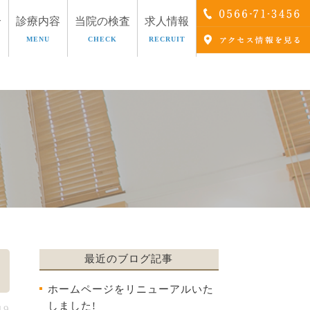
介
診療内容
当院の検査
求人情報
MENU
CHECK
RECRUIT
療
AGA治療
最近のブログ記事
ホームページをリニューアルいた
しました!
19