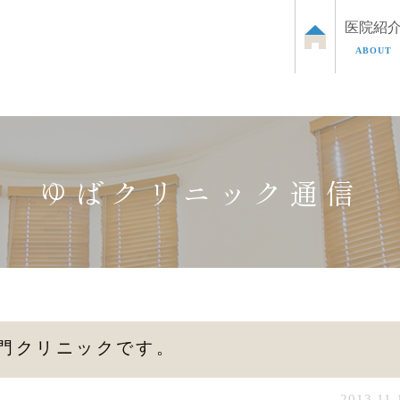
医院紹
ABOUT
泌尿器のお悩み
お子さまの泌尿器のお悩み
ED治
ゆばクリニック通信
門クリニックです。
2013.11.