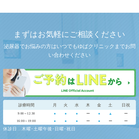
まずはお気軽にご相談ください
泌尿器でお悩みの方はいつでもゆばクリニックまでお問
い合わせください
診療時間
月
火
水
木
金
土
日祝
●
●
●
ー
●
▲
ー
9:00～12:30
●
●
●
ー
●
ー
ー
16:00～19:00
休診日…木曜･土曜午後･日曜･祝日