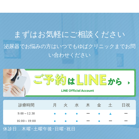
まずはお気軽にご相談ください
泌尿器でお悩みの方はいつでもゆばクリニックまでお問
い合わせください
診療時間
月
火
水
木
金
土
日祝
●
●
●
ー
●
▲
ー
9:00～12:30
●
●
●
ー
●
ー
ー
16:00～19:00
休診日…木曜･土曜午後･日曜･祝日