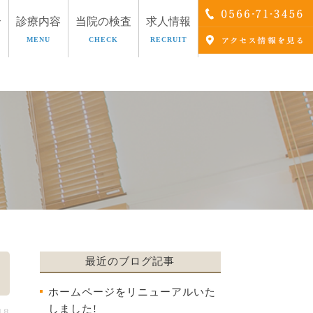
介
診療内容
当院の検査
求人情報
MENU
CHECK
RECRUIT
療
AGA治療
最近のブログ記事
ホームページをリニューアルいた
しました!
18