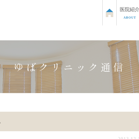
医院紹
ABOUT
泌尿器のお悩み
お子さまの泌尿器のお悩み
ED治
ゆばクリニック通信
。
2013.12.