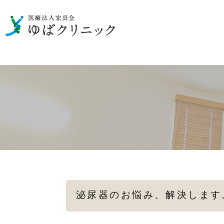
男性の泌尿器のお悩み
一般検査
性病の検査・治療
女性の
メディカルダイエット
泌尿器のお悩み、解決します