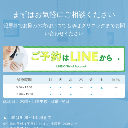
まずはお気軽にご相談ください
泌尿器でお悩みの方はいつでもゆばクリニックまでお問
い合わせください
診療時間
月
火
水
木
金
土
日祝
●
●
●
ー
●
▲
ー
9:00～12:30
●
●
●
ー
●
ー
ー
16:00～19:00
休診日…木曜･土曜午後･日曜･祝日
▲土曜は9:00～13:00まで
※午前の受付は平日12:00まで 土曜日12:30まで
※午後の受付は18:30まで