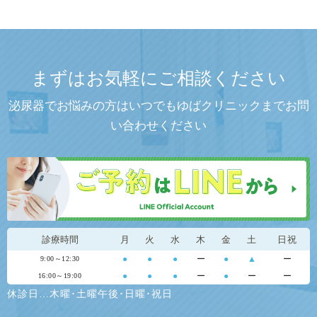
まずはお気軽にご相談ください
泌尿器でお悩みの方はいつでもゆばクリニックまでお問
い合わせください
診療時間
月
火
水
木
金
土
日祝
●
●
●
ー
●
▲
ー
9:00～12:30
●
●
●
ー
●
ー
ー
16:00～19:00
休診日…木曜･土曜午後･日曜･祝日