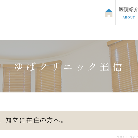
医院紹
ABOUT
泌尿器のお悩み
お子さまの泌尿器のお悩み
ED治
ゆばクリニック通信
、知立に在住の方へ。
2014.03.