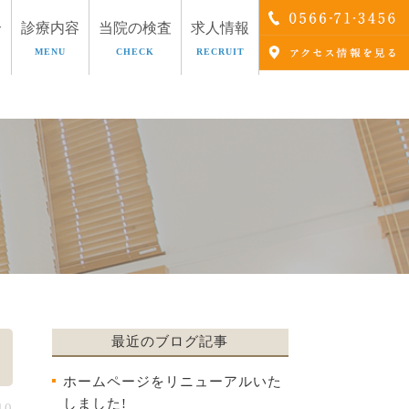
介
診療内容
当院の検査
求人情報
MENU
CHECK
RECRUIT
療
AGA治療
最近のブログ記事
ホームページをリニューアルいた
しました!
10