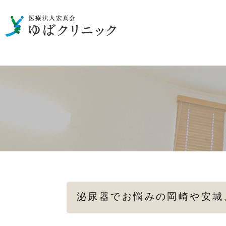
男性の泌尿器のお悩み
一般検査
性病の検査・治療
女性の
メディカルダイエット
泌尿器でお悩みの岡崎や安城