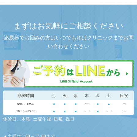
まずはお気軽にご相談ください
泌尿器でお悩みの方はいつでもゆばクリニックまでお問
い合わせください
診療時間
月
火
水
木
金
土
日祝
●
●
●
ー
●
▲
ー
9:00～12:30
●
●
●
ー
●
ー
ー
16:00～19:00
休診日…木曜･土曜午後･日曜･祝日
▲土曜は9:00～13:00まで