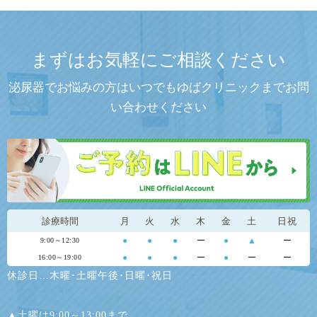
まずはお気軽にご相談ください
泌尿器でお悩みの方はいつでもゆばクリニックまでお問
い合わせください
診療時間
月
火
水
木
金
土
日祝
●
●
●
ー
●
▲
ー
9:00～12:30
●
●
●
ー
●
ー
ー
16:00～19:00
休診日…木曜･土曜午後･日曜･祝日
▲土曜は9:00～13:00まで