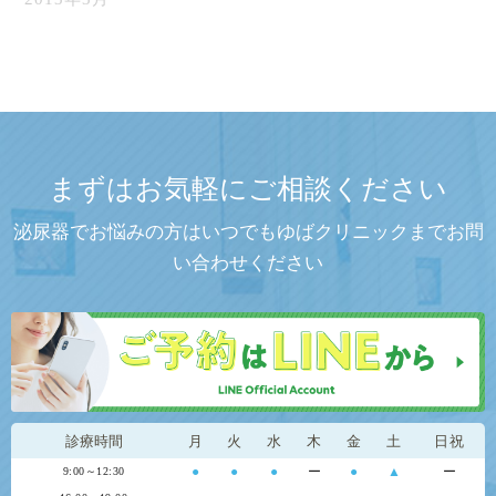
まずはお気軽にご相談ください
泌尿器でお悩みの方はいつでもゆばクリニックまでお問
い合わせください
診療時間
月
火
水
木
金
土
日祝
●
●
●
ー
●
▲
ー
9:00～12:30