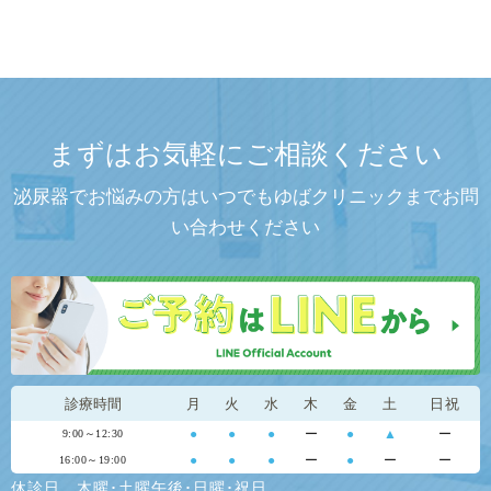
まずはお気軽にご相談ください
泌尿器でお悩みの方はいつでもゆばクリニックまでお問
い合わせください
診療時間
月
火
水
木
金
土
日祝
●
●
●
ー
●
▲
ー
9:00～12:30
●
●
●
ー
●
ー
ー
16:00～19:00
休診日…木曜･土曜午後･日曜･祝日