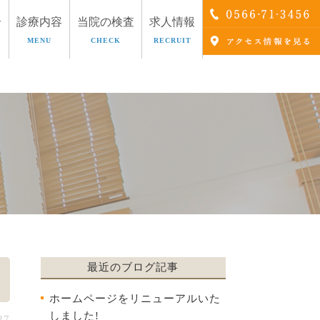
介
診療内容
当院の検査
求人情報
MENU
CHECK
RECRUIT
療
AGA治療
最近のブログ記事
ホームページをリニューアルいた
しました!
27