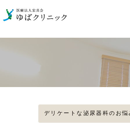
男性の泌尿器のお悩み
一般検査
性病の検査・治療
女性の
メディカルダイエット
デリケートな泌尿器科のお悩