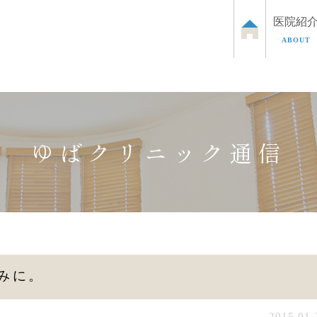
医院紹
ABOUT
泌尿器のお悩み
お子さまの泌尿器のお悩み
ED治
ゆばクリニック通信
みに。
2015.01.