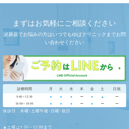
まずはお気軽にご相談ください
泌尿器でお悩みの方はいつでもゆばクリニックまでお問
い合わせください
診療時間
月
火
水
木
金
土
日祝
●
●
●
ー
●
▲
ー
9:00～12:30
●
●
●
ー
●
ー
ー
16:00～19:00
休診日…木曜･土曜午後･日曜･祝日
▲土曜は9:00～13:00まで