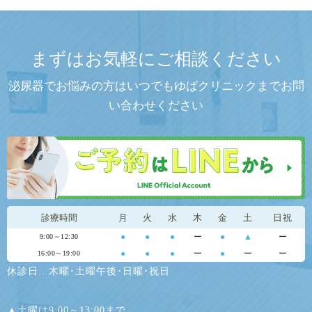
まずはお気軽にご相談ください
泌尿器でお悩みの方はいつでもゆばクリニックまでお問
い合わせください
診療時間
月
火
水
木
金
土
日祝
●
●
●
ー
●
▲
ー
9:00～12:30
●
●
●
ー
●
ー
ー
16:00～19:00
休診日…木曜･土曜午後･日曜･祝日
▲土曜は9:00～13:00まで