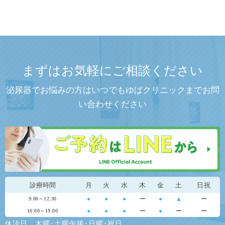
まずはお気軽にご相談ください
泌尿器でお悩みの方はいつでもゆばクリニックまでお問
い合わせください
診療時間
月
火
水
木
金
土
日祝
●
●
●
ー
●
▲
ー
9:00～12:30
●
●
●
ー
●
ー
ー
16:00～19:00
休診日…木曜･土曜午後･日曜･祝日