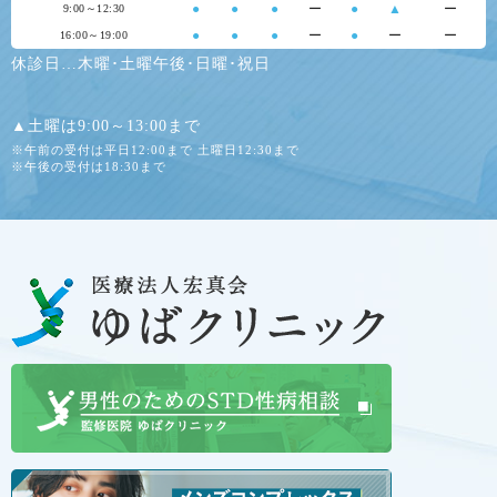
●
●
●
ー
●
▲
ー
9:00～12:30
●
●
●
ー
●
ー
ー
16:00～19:00
休診日…木曜･土曜午後･日曜･祝日
▲土曜は9:00～13:00まで
※午前の受付は平日12:00まで 土曜日12:30まで
※午後の受付は18:30まで