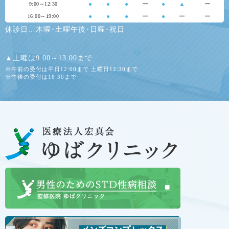
●
●
●
ー
●
▲
ー
9:00～12:30
●
●
●
ー
●
ー
ー
16:00～19:00
休診日…木曜･土曜午後･日曜･祝日
▲土曜は9:00～13:00まで
※午前の受付は平日12:00まで 土曜日12:30まで
※午後の受付は18:30まで