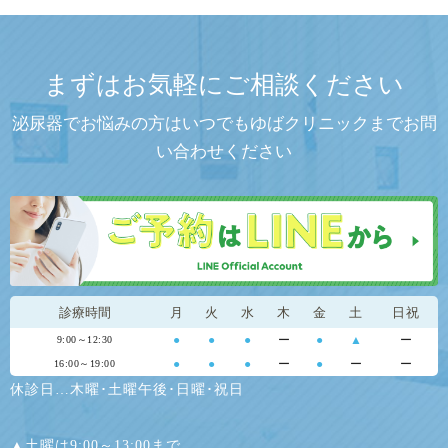
まずはお気軽にご相談ください
泌尿器でお悩みの方はいつでもゆばクリニックまでお問
い合わせください
診療時間
月
火
水
木
金
土
日祝
●
●
●
ー
●
▲
ー
9:00～12:30
●
●
●
ー
●
ー
ー
16:00～19:00
休診日…木曜･土曜午後･日曜･祝日
▲土曜は9:00～13:00まで