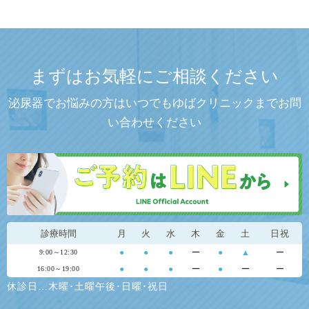
まずはお気軽にご相談ください
泌尿器でお悩みの方はいつでもゆばクリニックまでお問
い合わせください
診療時間
月
火
水
木
金
土
日祝
●
●
●
ー
●
▲
ー
9:00～12:30
●
●
●
ー
●
ー
ー
16:00～19:00
休診日…木曜･土曜午後･日曜･祝日