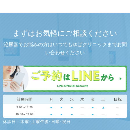
まずはお気軽にご相談ください
泌尿器でお悩みの方はいつでもゆばクリニックまでお問
い合わせください
診療時間
月
火
水
木
金
土
日祝
●
●
●
ー
●
▲
ー
9:00～12:30
●
●
●
ー
●
ー
ー
16:00～19:00
休診日…木曜･土曜午後･日曜･祝日