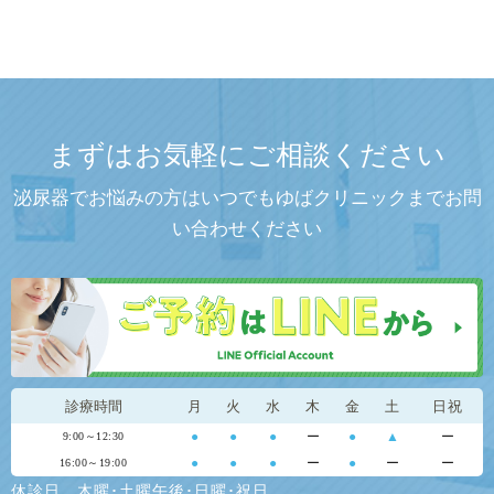
まずはお気軽にご相談ください
泌尿器でお悩みの方はいつでもゆばクリニックまでお問
い合わせください
診療時間
月
火
水
木
金
土
日祝
●
●
●
ー
●
▲
ー
9:00～12:30
●
●
●
ー
●
ー
ー
16:00～19:00
休診日…木曜･土曜午後･日曜･祝日