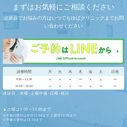
まずはお気軽にご相談ください
泌尿器でお悩みの方はいつでもゆばクリニックまでお問
い合わせください
診療時間
月
火
水
木
金
土
日祝
●
●
●
ー
●
▲
ー
9:00～12:30
●
●
●
ー
●
ー
ー
16:00～19:00
休診日…木曜･土曜午後･日曜･祝日
▲土曜は9:00～13:00まで
※午前の受付は平日12:00まで 土曜日12:30まで
※午後の受付は18:30まで