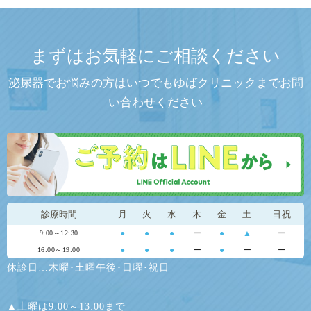
まずはお気軽にご相談ください
泌尿器でお悩みの方はいつでもゆばクリニックまでお問
い合わせください
診療時間
月
火
水
木
金
土
日祝
●
●
●
ー
●
▲
ー
9:00～12:30
●
●
●
ー
●
ー
ー
16:00～19:00
休診日…木曜･土曜午後･日曜･祝日
▲土曜は9:00～13:00まで